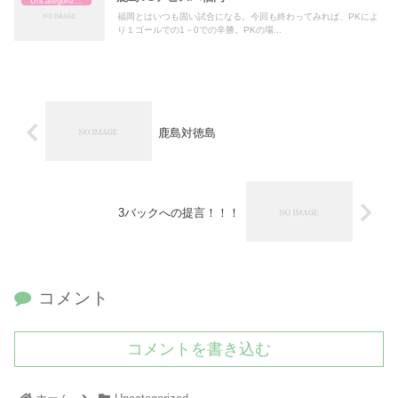
Uncategorized
福岡とはいつも固い試合になる。今回も終わってみれば、PKによ
り１ゴールでの1－0での辛勝。PKの場...
鹿島対徳島
3バックへの提言！！！
コメント
コメントを書き込む