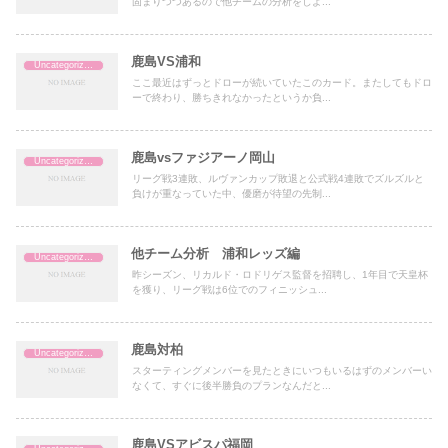
固まりつつあるので他チームの分析をしよ...
鹿島VS浦和
Uncategorized
ここ最近はずっとドローが続いていたこのカード。またしてもドロ
ーで終わり、勝ちきれなかったというか負...
鹿島vsファジアーノ岡山
Uncategorized
リーグ戦3連敗、ルヴァンカップ敗退と公式戦4連敗でズルズルと
負けが重なっていた中、優磨が待望の先制...
他チーム分析 浦和レッズ編
Uncategorized
昨シーズン、リカルド・ロドリゲス監督を招聘し、1年目で天皇杯
を獲り、リーグ戦は6位でのフィニッシュ...
鹿島対柏
Uncategorized
スターティングメンバーを見たときにいつもいるはずのメンバーい
なくて、すぐに後半勝負のプランなんだと...
鹿島VSアビスパ福岡