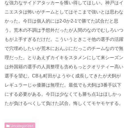
な強力なサイドアタッカーを獲い得してほしい。神戸はイ
ニエスタは怖いがチームとしてはそこまで強いとは思わな
かった。今日は個人的には2-0か2-1で勝てた試合だと思
う。荒木の不調は予想外だったが人間のなのでむしろいつ
もが上手すぎるだけだ。こういうときこそ他の選手の活躍
で穴埋めしたいが荒木におんぶにだっこのチームなので無
理だった。とりあえずカイキをスタメンにして来シーズン
は外国籍の選手の人員整理も含めもっとクオリティー高い
選手を望む。CBも町田がようやく成長してきたが犬飼が
レギュラーじゃ優勝は無理だ。最低でも犬飼は3番手以下
にする必要がある。今日は少なくても勝ち点1はほしかっ
たが負けるべくして負けた試合。悔しくてモヤモヤする。
Uncategorized