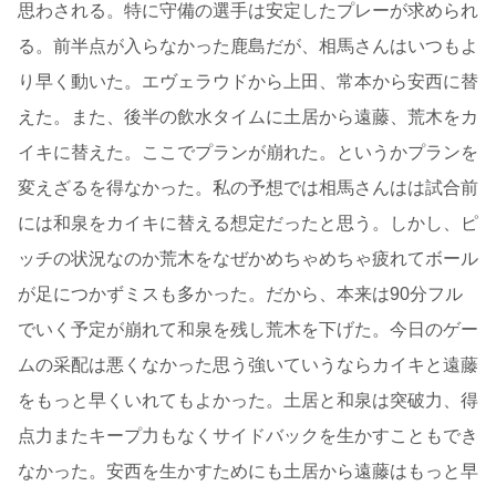
思わされる。特に守備の選手は安定したプレーが求められ
る。前半点が入らなかった鹿島だが、相馬さんはいつもよ
り早く動いた。エヴェラウドから上田、常本から安西に替
えた。また、後半の飲水タイムに土居から遠藤、荒木をカ
イキに替えた。ここでプランが崩れた。というかプランを
変えざるを得なかった。私の予想では相馬さんはは試合前
には和泉をカイキに替える想定だったと思う。しかし、ピ
ッチの状況なのか荒木をなぜかめちゃめちゃ疲れてボール
が足につかずミスも多かった。だから、本来は90分フル
でいく予定が崩れて和泉を残し荒木を下げた。今日のゲー
ムの采配は悪くなかった思う強いていうならカイキと遠藤
をもっと早くいれてもよかった。土居と和泉は突破力、得
点力またキープ力もなくサイドバックを生かすこともでき
なかった。安西を生かすためにも土居から遠藤はもっと早