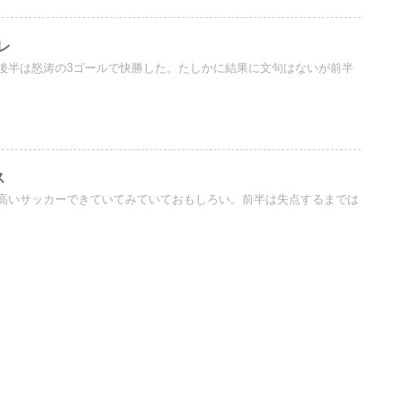
レ
後半は怒涛の3ゴールで快勝した。たしかに結果に文句はないが前半
ス
高いサッカーできていてみていておもしろい。前半は失点するまでは