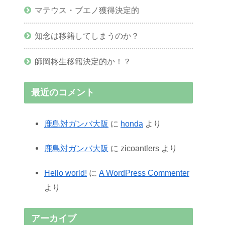
マテウス・ブエノ獲得決定的
知念は移籍してしまうのか？
師岡柊生移籍決定的か！？
最近のコメント
鹿島対ガンバ大阪
に
honda
より
鹿島対ガンバ大阪
に
zicoantlers
より
Hello world!
に
A WordPress Commenter
より
アーカイブ