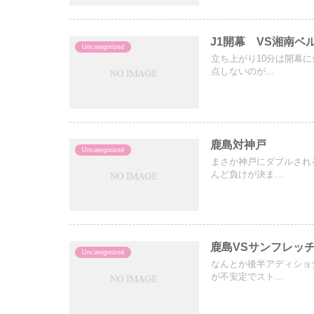
J1開幕 VS湘南ベ
Uncategorized
立ち上がり10分は開幕
点しないのが...
鹿島対神戸
Uncategorized
まさか神戸にダブルされ
んど負けが決ま...
鹿島VSサンフレッ
Uncategorized
なんとか後半アディショ
が不安定でスト...