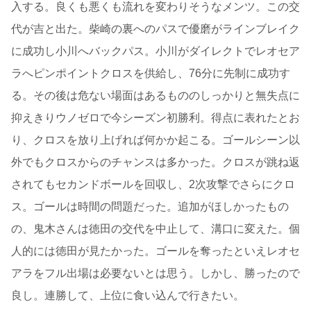
入する。良くも悪くも流れを変わりそうなメンツ。この交
代が吉と出た。柴崎の裏へのパスで優磨がラインブレイク
に成功し小川へバックパス。小川がダイレクトでレオセア
ラへピンポイントクロスを供給し、76分に先制に成功す
る。その後は危ない場面はあるもののしっかりと無失点に
抑えきりウノゼロで今シーズン初勝利。得点に表れたとお
り、クロスを放り上げれば何かか起こる。ゴールシーン以
外でもクロスからのチャンスは多かった。クロスが跳ね返
されてもセカンドボールを回収し、2次攻撃でさらにクロ
ス。ゴールは時間の問題だった。追加がほしかったもの
の、鬼木さんは徳田の交代を中止して、溝口に変えた。個
人的には徳田が見たかった。ゴールを奪ったといえレオセ
アラをフル出場は必要ないとは思う。しかし、勝ったので
良し。連勝して、上位に食い込んで行きたい。