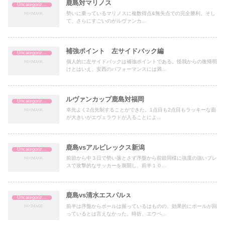
鹿島対マリノス
Uncategorized
勢いに乗っているマリノスに複数得点&無失点での完全勝利。そし
て、さらにすごいのがルヴァンカ...
補強ポイント 左サイドバック編
Uncategorized
個人的に左サイドバックは補強ポイントである。怪我からの復帰明
けとはいえ、安西のパフォーマンスには満...
ルヴァンカップ鹿島対福岡
Uncategorized
幸先よく2点先制することができた。1点目も2点目もラッキーな面
が大きいがエヴェラウドが入ることによ...
鹿島vsアルビレックス新潟
Uncategorized
前節から中３日で勢い落とさず序盤から前節同様に強度の強いプレ
スで攻撃的なサッカーを展開し、前半１０...
鹿島vs清水エスパルㇲ
Uncategorized
前半は序盤からボールは握っているはものの、効果的にボールが回
っているとは言えなかった。時折、エウベ...