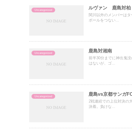
ルヴァン 鹿島対柏
Uncategorized
関川以外のメンバーはタ
ボールをつない...
鹿島対湘南
Uncategorized
前半30分までに神出鬼
はないが、ゴ...
鹿島vs京都サンガF
Uncategorized
2戦連続での上位対決の
決着。負けな...