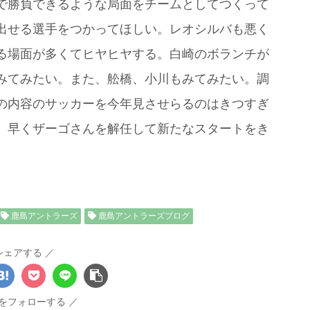
で勝負できるような局面をチームとしてつくって
出せる選手をつかってほしい。レオシルバも悪く
る場面が多くてヒヤヒヤする。白崎のボランチが
みてみたい。また、舩橋、小川もみてみたい。調
の内容のサッカーを今年見させらるのはきつすぎ
。早くザーゴさんを解任して新たなスタートをき
鹿島アントラーズ
鹿島アントラーズブログ
シェアする
daをフォローする