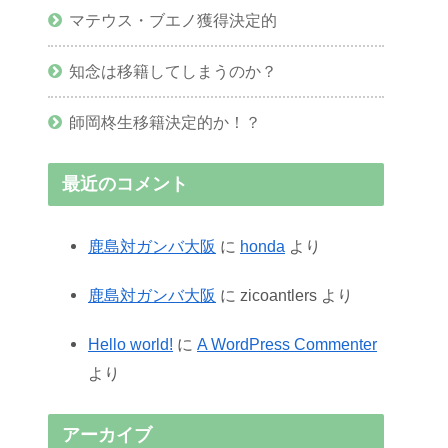
マテウス・ブエノ獲得決定的
知念は移籍してしまうのか？
師岡柊生移籍決定的か！？
最近のコメント
鹿島対ガンバ大阪
に
honda
より
鹿島対ガンバ大阪
に
zicoantlers
より
Hello world!
に
A WordPress Commenter
より
アーカイブ