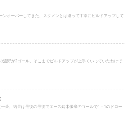
ーンオーバーしてきた。スタメンとは違って丁寧にビルドアップして
没の濃野が2ゴール。そこまでビルドアップが上手くいっていたわけで
C
大一番。結果は最後の最後でエース鈴木優磨のゴールで1－1のドロー