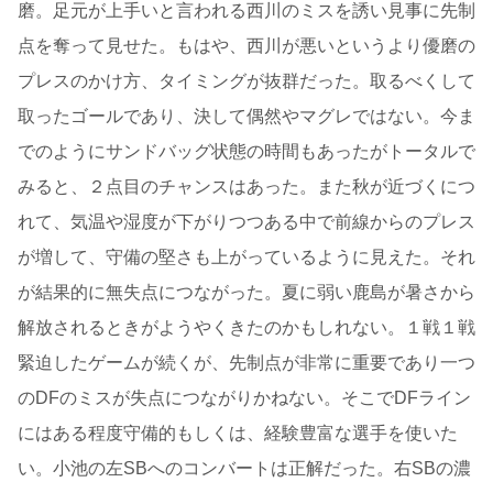
磨。足元が上手いと言われる西川のミスを誘い見事に先制
点を奪って見せた。もはや、西川が悪いというより優磨の
プレスのかけ方、タイミングが抜群だった。取るべくして
取ったゴールであり、決して偶然やマグレではない。今ま
でのようにサンドバッグ状態の時間もあったがトータルで
みると、２点目のチャンスはあった。また秋が近づくにつ
れて、気温や湿度が下がりつつある中で前線からのプレス
が増して、守備の堅さも上がっているように見えた。それ
が結果的に無失点につながった。夏に弱い鹿島が暑さから
解放されるときがようやくきたのかもしれない。１戦１戦
緊迫したゲームが続くが、先制点が非常に重要であり一つ
のDFのミスが失点につながりかねない。そこでDFライン
にはある程度守備的もしくは、経験豊富な選手を使いた
い。小池の左SBへのコンバートは正解だった。右SBの濃