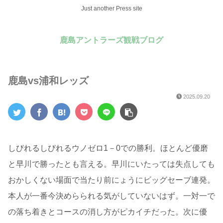
Just another Press site
鹿島アントラーズ観戦ブログ
鹿島vs浦和レッズ
2025.09.20
しびれるしびれるウノゼロ1－0での勝利。ほとんど優磨
と早川で勝ったとも言える。早川にいたっては失点しても
おかしくない場面で当たり前にょうにビッグセーブ連発。
本人が一番今決めらられる気がしていないはず。一対一で
の落ち着きとコースの消し方がピカイチだった。次に優