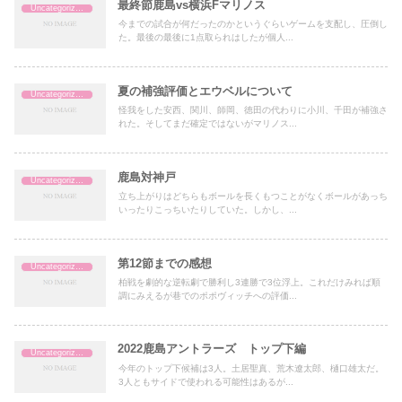
最終節鹿島vs横浜Fマリノス
Uncategorized
今までの試合が何だったのかというぐらいゲームを支配し、圧倒し
た。最後の最後に1点取られはしたが個人...
夏の補強評価とエウベルについて
Uncategorized
怪我をした安西、関川、師岡、徳田の代わりに小川、千田が補強さ
れた。そしてまだ確定ではないがマリノス...
鹿島対神戸
Uncategorized
立ち上がりはどちらもボールを長くもつことがなくボールがあっち
いったりこっちいたりしていた。しかし、...
第12節までの感想
Uncategorized
柏戦を劇的な逆転劇で勝利し3連勝で3位浮上。これだけみれば順
調にみえるが巷でのポポヴィッチへの評価...
2022鹿島アントラーズ トップ下編
Uncategorized
今年のトップ下候補は3人。土居聖真、荒木遼太郎、樋口雄太だ。
3人ともサイドで使われる可能性はあるが...