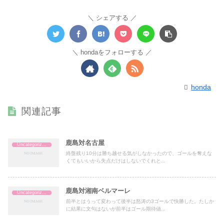
シェアする
hondaをフォローする
honda
関連記事
鹿島対名古屋
Uncategorized
終盤残り10分は勝ち越せる気がしなかったので、ゴールを奪えな
くてもいいから失点だけはしないでくれと...
鹿島対湘南ベルマーレ
Uncategorized
前半とはうって変わって後半は怒涛の3ゴールで快勝した。たしか
に結果に文句はないが前半はゴール期待値...