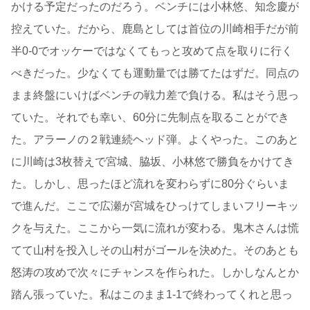
かける予定だったのだろう。ベンチには小林悠、知念慶が
控えていた。だから、鹿島としては首位の川崎相手だが前
半0-0でオッケーではなくてもっと攻めて点を取りに行く
べきだった。少なくても運動量では勝てたはずだ。同点の
まま終盤にいけばベンチの戦力差で負ける。私はそう思っ
ていた。それでも幸い、60分に先制点を取ることができ
た。アラーノの２戦連続ヘッド弾。よくやった。このあと
に川崎は3枚替えで宮城、脇坂、小林悠で勝負をかけてき
た。しかし、思ったほど流れを変わらずに80分ぐらいま
で進んだ。ここで広瀬が宮城をひっけてしまいフリーキッ
クを与えた。ここから一気に流れが変わる。鬼木さんは慌
てて山村を投入しその山村がゴールを決めた。そのあとも
怒涛の攻めで次々にチャンスを作られた。しかしなんとか
踏ん張っていた。私はこのまま1-1で終わってくれと思っ