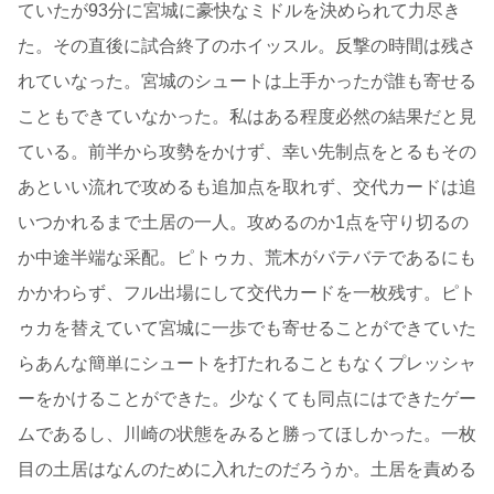
ていたが93分に宮城に豪快なミドルを決められて力尽き
た。その直後に試合終了のホイッスル。反撃の時間は残さ
れていなった。宮城のシュートは上手かったが誰も寄せる
こともできていなかった。私はある程度必然の結果だと見
ている。前半から攻勢をかけず、幸い先制点をとるもその
あといい流れで攻めるも追加点を取れず、交代カードは追
いつかれるまで土居の一人。攻めるのか1点を守り切るの
か中途半端な采配。ピトゥカ、荒木がバテバテであるにも
かかわらず、フル出場にして交代カードを一枚残す。ピト
ゥカを替えていて宮城に一歩でも寄せることができていた
らあんな簡単にシュートを打たれることもなくプレッシャ
ーをかけることができた。少なくても同点にはできたゲー
ムであるし、川崎の状態をみると勝ってほしかった。一枚
目の土居はなんのために入れたのだろうか。土居を責める