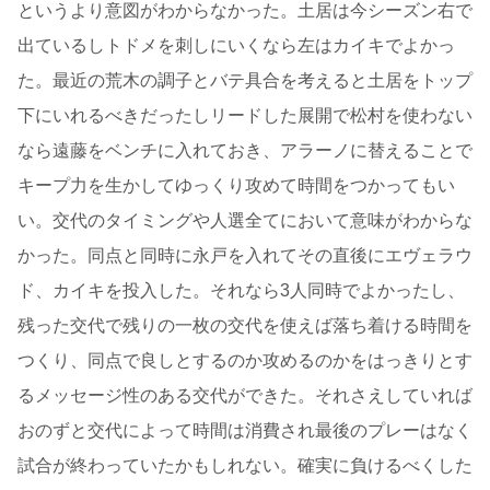
というより意図がわからなかった。土居は今シーズン右で
出ているしトドメを刺しにいくなら左はカイキでよかっ
た。最近の荒木の調子とバテ具合を考えると土居をトップ
下にいれるべきだったしリードした展開で松村を使わない
なら遠藤をベンチに入れておき、アラーノに替えることで
キープ力を生かしてゆっくり攻めて時間をつかってもい
い。交代のタイミングや人選全てにおいて意味がわからな
かった。同点と同時に永戸を入れてその直後にエヴェラウ
ド、カイキを投入した。それなら3人同時でよかったし、
残った交代で残りの一枚の交代を使えば落ち着ける時間を
つくり、同点で良しとするのか攻めるのかをはっきりとす
るメッセージ性のある交代ができた。それさえしていれば
おのずと交代によって時間は消費され最後のプレーはなく
試合が終わっていたかもしれない。確実に負けるべくした