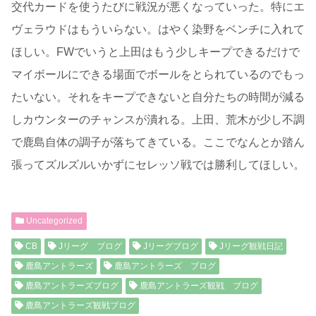
交代カードを使うたびに戦況が悪くなっていった。特にエ
ヴェラウドはもういらない。はやく染野をベンチに入れて
ほしい。FWでいうと上田はもう少しキープできるだけで
マイボールにできる場面でボールをとられているのでもっ
たいない。それをキープできないと自分たちの時間が減る
しカウンターのチャンスが潰れる。上田、荒木が少し不調
で鹿島自体の調子が落ちてきている。ここでなんとか踏ん
張ってズルズルいかずにセレッソ戦では勝利してほしい。
Uncategorized
CB
Jリーグ ブログ
Jリーグブログ
Jリーグ観戦日記
鹿島アントラーズ
鹿島アントラーズ ブログ
鹿島アントラーズブログ
鹿島アントラーズ観戦 ブログ
鹿島アントラーズ観戦ブログ