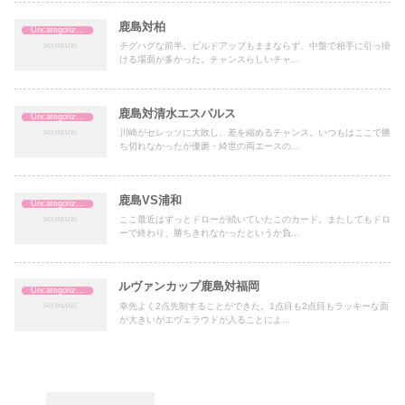
鹿島対柏
Uncategorized
チグハグな前半。ビルドアップもままならず、中盤で相手に引っ掛
ける場面が多かった。チャンスらしいチャ...
鹿島対清水エスパルス
Uncategorized
川崎がセレッソに大敗し、差を縮めるチャンス。いつもはここで勝
ち切れなかったが優磨・綺世の両エースの...
鹿島VS浦和
Uncategorized
ここ最近はずっとドローが続いていたこのカード。またしてもドロ
ーで終わり、勝ちきれなかったというか負...
ルヴァンカップ鹿島対福岡
Uncategorized
幸先よく2点先制することができた。1点目も2点目もラッキーな面
が大きいがエヴェラウドが入ることによ...